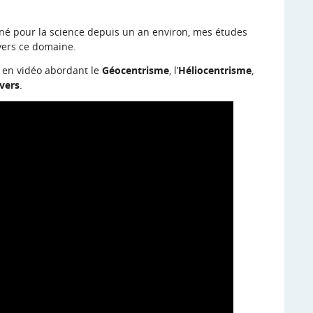
onné pour la science depuis un an environ, mes études
vers ce domaine.
 en vidéo abordant le
Géocentrisme
, l’
Héliocentrisme
,
ivers
.