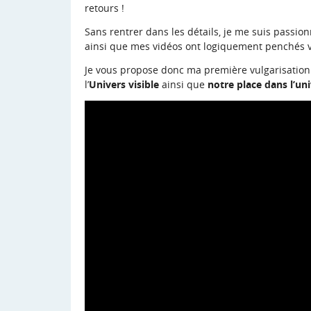
retours !
Sans rentrer dans les détails, je me suis passi
ainsi que mes vidéos ont logiquement penchés 
Je vous propose donc ma première vulgarisation
l’
Univers visible
ainsi que
notre place dans l’un