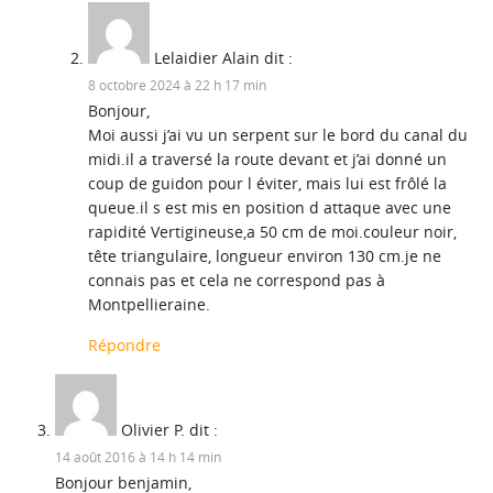
Lelaidier Alain
dit :
8 octobre 2024 à 22 h 17 min
Bonjour,
Moi aussi j’ai vu un serpent sur le bord du canal du
midi.il a traversé la route devant et j’ai donné un
coup de guidon pour l éviter, mais lui est frôlé la
queue.il s est mis en position d attaque avec une
rapidité Vertigineuse,a 50 cm de moi.couleur noir,
tête triangulaire, longueur environ 130 cm.je ne
connais pas et cela ne correspond pas à
Montpellieraine.
Répondre
Olivier P.
dit :
14 août 2016 à 14 h 14 min
Bonjour benjamin,