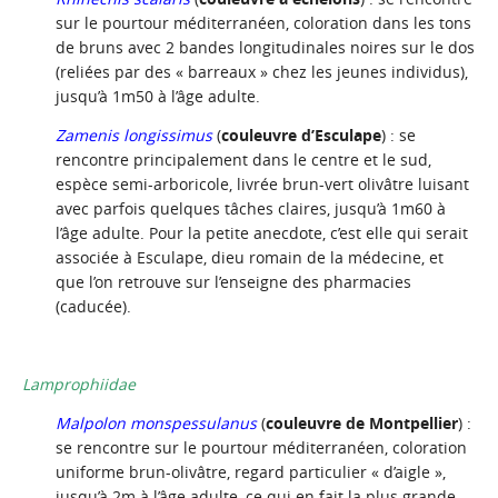
sur le pourtour méditerranéen, coloration dans les tons
de bruns avec 2 bandes longitudinales noires sur le dos
(reliées par des « barreaux » chez les jeunes individus),
jusqu’à 1m50 à l’âge adulte.
Zamenis longissimus
(
couleuvre d’Esculape
) : se
rencontre principalement dans le centre et le sud,
espèce semi-arboricole, livrée brun-vert olivâtre luisant
avec parfois quelques tâches claires, jusqu’à 1m60 à
l’âge adulte. Pour la petite anecdote, c’est elle qui serait
associée à Esculape, dieu romain de la médecine, et
que l’on retrouve sur l’enseigne des pharmacies
(caducée).
Lamprophiidae
Malpolon monspessulanus
(
couleuvre de Montpellier
) :
se rencontre sur le pourtour méditerranéen, coloration
uniforme brun-olivâtre, regard particulier « d’aigle »,
jusqu’à 2m à l’âge adulte, ce qui en fait la plus grande