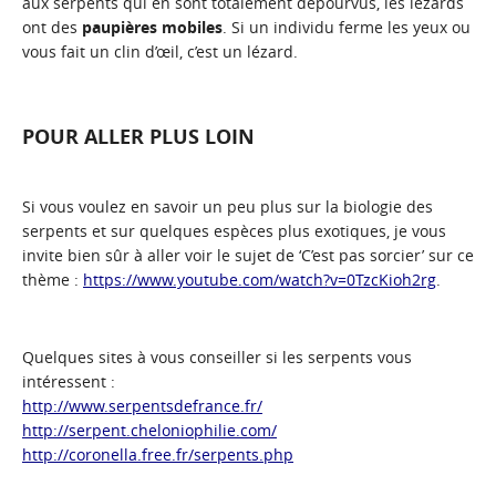
aux serpents qui en sont totalement dépourvus, les lézards
ont des
paupières mobiles
. Si un individu ferme les yeux ou
vous fait un clin d’œil, c’est un lézard.
POUR ALLER PLUS LOIN
Si vous voulez en savoir un peu plus sur la biologie des
serpents et sur quelques espèces plus exotiques, je vous
invite bien sûr à aller voir le sujet de ‘C’est pas sorcier’ sur ce
thème :
https://www.youtube.com/watch?v=0TzcKioh2rg
.
Quelques sites à vous conseiller si les serpents vous
intéressent :
http://www.serpentsdefrance.fr/
http://serpent.cheloniophilie.com/
http://coronella.free.fr/serpents.php