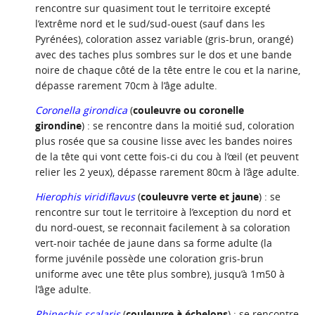
rencontre sur quasiment tout le territoire excepté
l’extrême nord et le sud/sud-ouest (sauf dans les
Pyrénées), coloration assez variable (gris-brun, orangé)
avec des taches plus sombres sur le dos et une bande
noire de chaque côté de la tête entre le cou et la narine,
dépasse rarement 70cm à l’âge adulte.
Coronella girondica
(
couleuvre ou coronelle
girondine
) : se rencontre dans la moitié sud, coloration
plus rosée que sa cousine lisse avec les bandes noires
de la tête qui vont cette fois-ci du cou à l’œil (et peuvent
relier les 2 yeux), dépasse rarement 80cm à l’âge adulte.
Hierophis viridiflavus
(
couleuvre verte et jaune
) : se
rencontre sur tout le territoire à l’exception du nord et
du nord-ouest, se reconnait facilement à sa coloration
vert-noir tachée de jaune dans sa forme adulte (la
forme juvénile possède une coloration gris-brun
uniforme avec une tête plus sombre), jusqu’à 1m50 à
l’âge adulte.
Rhinechis scalaris
(
couleuvre à échelons
) : se rencontre