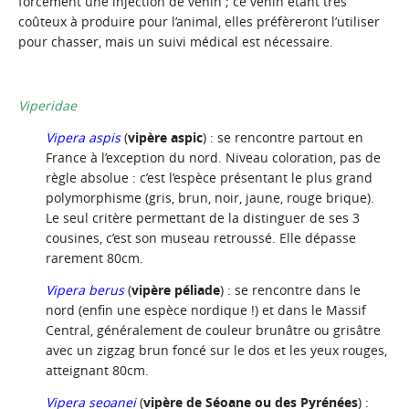
forcément une injection de venin ; ce venin étant très
coûteux à produire pour l’animal, elles préfèreront l’utiliser
pour chasser, mais un suivi médical est nécessaire.
Viperidae
Vipera aspis
(
vipère aspic
) : se rencontre partout en
France à l’exception du nord. Niveau coloration, pas de
règle absolue : c’est l’espèce présentant le plus grand
polymorphisme (gris, brun, noir, jaune, rouge brique).
Le seul critère permettant de la distinguer de ses 3
cousines, c’est son museau retroussé. Elle dépasse
rarement 80cm.
Vipera berus
(
vipère péliade
) : se rencontre dans le
nord (enfin une espèce nordique !) et dans le Massif
Central, généralement de couleur brunâtre ou grisâtre
avec un zigzag brun foncé sur le dos et les yeux rouges,
atteignant 80cm.
Vipera seoanei
(
vipère de Séoane ou des Pyrénées
) :