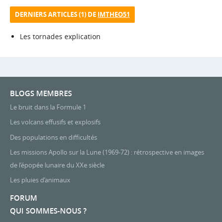
DERNIERS ARTICLES (1) DE
IMTHEO51
Les tornades explication
BLOGS MEMBRES
Le bruit dans la Formule 1
Les volcans effusifs et explosifs
Des populations en difficultés
Les missions Apollo sur la Lune (1969-72) : rétrospective en images
de l’épopée lunaire du XXe siècle
Les pluies d’animaux
FORUM
QUI SOMMES-NOUS ?