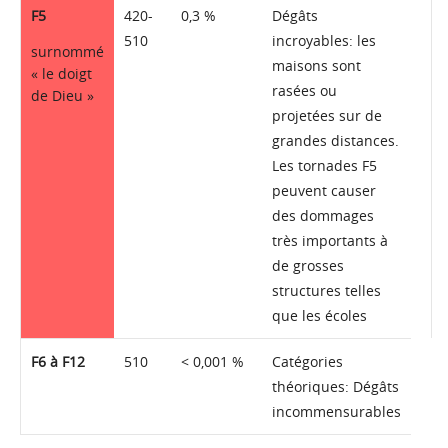
F5
420-
0,3 %
Dégâts
510
incroyables: les
surnommé
maisons sont
« le doigt
rasées ou
de Dieu »
projetées sur de
grandes distances.
Les tornades F5
peuvent causer
des dommages
très importants à
de grosses
structures telles
que les écoles
F6 à F12
510
< 0,001 %
Catégories
théoriques: Dégâts
incommensurables