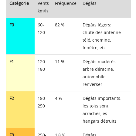
Catégorie
Vents
Fréquence
Dégâts
km/h
F0
60-
82 %
Dégâts légers:
120
chute des antenne
télé, chemine,
fenêtre, etc
F1
120-
11 %
Dégâts modérés:
180
arbre déracine,
automobile
renverser
F2
180-
4 %
Dégâts importants:
250
les toits sont
arrachés,les
hangars détruits
F3
250-
1,8 %
Dégâts