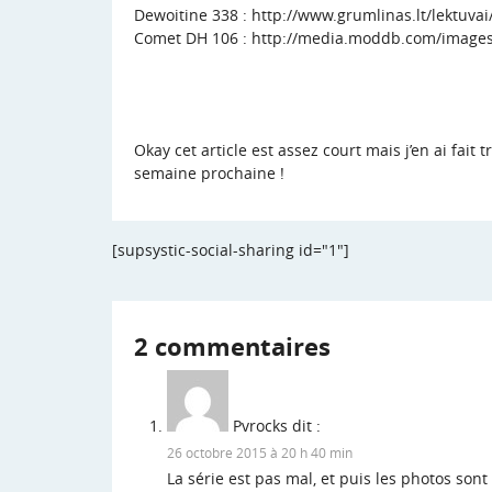
Dewoitine 338 : http://www.grumlinas.lt/lektuva
Comet DH 106 : http://media.moddb.com/images
Okay cet article est assez court mais j’en ai fait t
semaine prochaine !
[supsystic-social-sharing id="1"]
2 commentaires
Pvrocks
dit :
26 octobre 2015 à 20 h 40 min
La série est pas mal, et puis les photos son