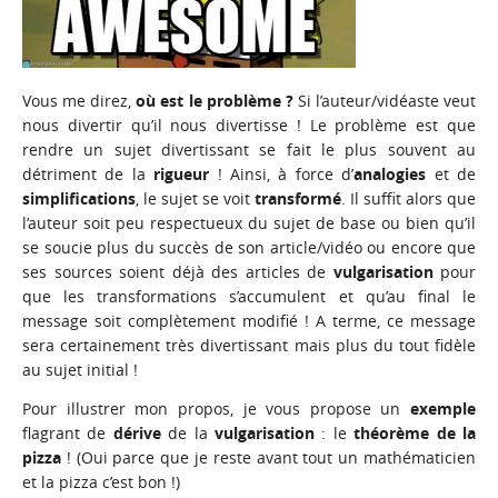
Vous me direz,
où est le problème ?
Si l’auteur/vidéaste veut
nous divertir qu’il nous divertisse ! Le problème est que
rendre un sujet divertissant se fait le plus souvent au
détriment de la
rigueur
! Ainsi, à force d’
analogies
et de
simplifications
, le sujet se voit
transformé
. Il suffit alors que
l’auteur soit peu respectueux du sujet de base ou bien qu’il
se soucie plus du succès de son article/vidéo ou encore que
ses sources soient déjà des articles de
vulgarisation
pour
que les transformations s’accumulent et qu’au final le
message soit complètement modifié ! A terme, ce message
sera certainement très divertissant mais plus du tout fidèle
au sujet initial !
Pour illustrer mon propos, je vous propose un
exemple
flagrant de
dérive
de la
vulgarisation
: le
théorème de la
pizza
! (Oui parce que je reste avant tout un mathématicien
et la pizza c’est bon !)