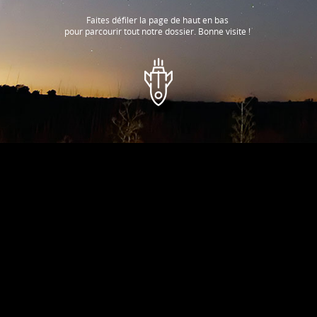
Faites défiler la page de haut en bas
pour parcourir tout notre dossier. Bonne visite !