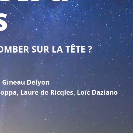
S
TOMBER SUR LA TÊTE ?
a Gineau Delyon
toppa, Laure de Ricqles, Loïc Daziano