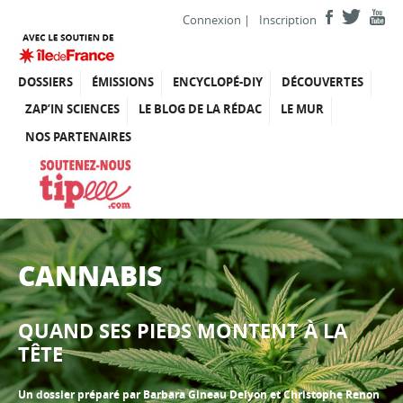
Connexion
|
Inscription
DOSSIERS
ÉMISSIONS
ENCYCLOPÉ-DIY
DÉCOUVERTES
ZAP’IN SCIENCES
LE BLOG DE LA RÉDAC
LE MUR
NOS PARTENAIRES
CANNABIS
QUAND SES PIEDS MONTENT À LA
TÊTE
Un dossier préparé par Barbara Gineau Delyon et Christophe Renon