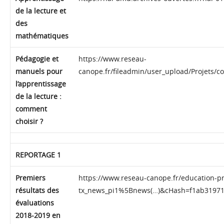
de la lecture et
des
mathématiques
Pédagogie et
https://www.reseau-
manuels pour
canope.fr/fileadmin/user_upload/Projets
l’apprentissage
de la lecture :
comment
choisir ?
REPORTAGE 1
Premiers
https://www.reseau-canope.fr/education-pri
résultats des
tx_news_pi1%5Bnews(…)&cHash=f1ab3197
évaluations
2018-2019 en