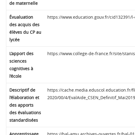
de maternelle
Évualuation
https://www.education.gouv.fr/cid132391/l-
des acquis des
élèves du CP au
lycée
L’apport des
https://www.college-de-france.fr/site/st
sciences
cognitives à
l’école
Descriptif de
https://cache.media.eduscol.education.fr/fi
l’élaboration et
2020/00/4/EvalAide_CSEN_Definitif_Mai201
des apports
des évaluations
standardisées
Apprentissage
https://hal-amu.archives-ouvertes.fr/hal-0