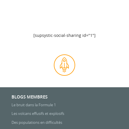
positive ! Qu’est-ce que c’est ? Qu’apporte-t-elle de plus ? On
vous dira tout ! Restez bien concentrés, il y a une interro à la fin !
[supsystic-social-sharing id="1"]
BLOGS MEMBRES
Le bruit dans la Formule 1
Les volcans effusifs et explosifs
Des populations en difficultés