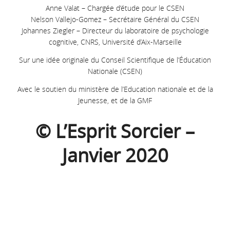
Anne Valat – Chargée d’étude pour le CSEN
Nelson Vallejo-Gomez – Secrétaire Général du CSEN
Johannes Ziegler – Directeur du laboratoire de psychologie
cognitive, CNRS, Université d’Aix-Marseille
Sur une idée originale du Conseil Scientifique de l’Éducation
Nationale (CSEN)
Avec le soutien du ministère de l’Education nationale et de la
Jeunesse, et de la GMF
© L’Esprit Sorcier –
Janvier 2020
Sortez vos stylos et vos cahiers… Aujourd’hui on s’intéresse à
l’évaluation des élèves, dès la rentrée du CP… À quoi sert-elle ?
Et comment a-t-elle été conçue ? Nous découvrirons ensemble
comment cette évaluation se déroule dans une classe de CP. Un
autre type d’évaluation fait son apparition : c’est l’évaluation