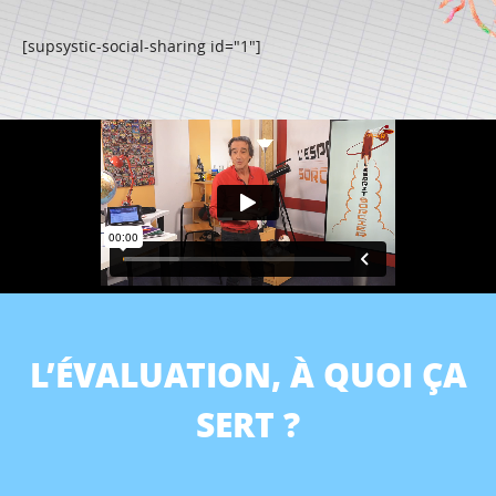
[supsystic-social-sharing id="1"]
L’ÉVALUATION, À QUOI ÇA
SERT ?