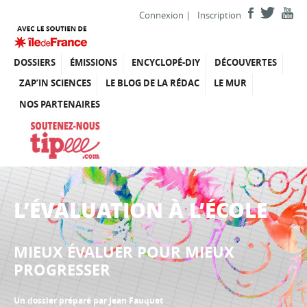
Connexion
|
Inscription
DOSSIERS
ÉMISSIONS
ENCYCLOPÉ-DIY
DÉCOUVERTES
ZAP’IN SCIENCES
LE BLOG DE LA RÉDAC
LE MUR
NOS PARTENAIRES
L’ÉVALUATION À L’ÉCOLE
MIEUX ÉVALUER POUR MIEUX
PROGRESSER
Un dossier préparé par Jean Fauquet