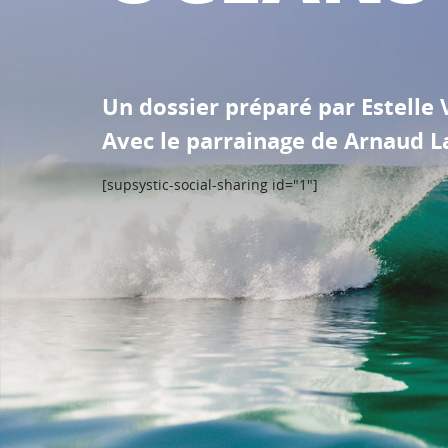
Un dossier préparé par Estelle 
Avec le parrainage de Arnaud L
[supsystic-social-sharing id="1"]