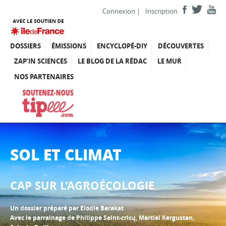
Connexion
|
Inscription
DOSSIERS
ÉMISSIONS
ENCYCLOPÉ-DIY
DÉCOUVERTES
ZAP’IN SCIENCES
LE BLOG DE LA RÉDAC
LE MUR
NOS PARTENAIRES
SOL ET CLIMAT
CAP SUR L'AGROÉCOLOGIE
Un dossier préparé par Elodie Barakat
Avec le parrainage de Philippe Saint-cricq, Martial Kergustan,