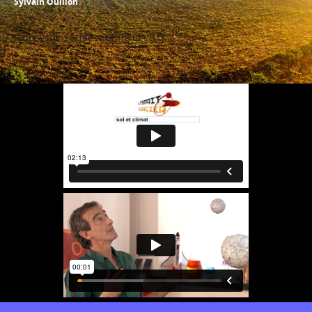
Sylvain Ouillon
[supsystic-social-sharing id="1"]