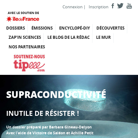
Connexion
|
Inscription
DOSSIERS
ÉMISSIONS
ENCYCLOPÉ-DIY
DÉCOUVERTES
ZAP’IN SCIENCES
LE BLOG DE LA RÉDAC
LE MUR
NOS PARTENAIRES
SUPRACONDUCTIVITÉ
INUTILE DE RÉSISTER !
Un dossier préparé par Barbara Gineau-Delyon
Avec l'aide de Victoire de Saléon et Achille Petit