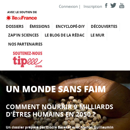
Connexion
|
Inscription
DOSSIERS
ÉMISSIONS
ENCYCLOPÉ-DIY
DÉCOUVERTES
ZAP’IN SCIENCES
LE BLOG DE LA RÉDAC
LE MUR
NOS PARTENAIRES
UN MONDE SANS FAIM
COMMENT NOURRIR 9 MILLIARDS
D'ÊTRES HUMAINS EN 2050 ?
Un dossier préparé par Elodie Barakat avec Marion Guillaumin