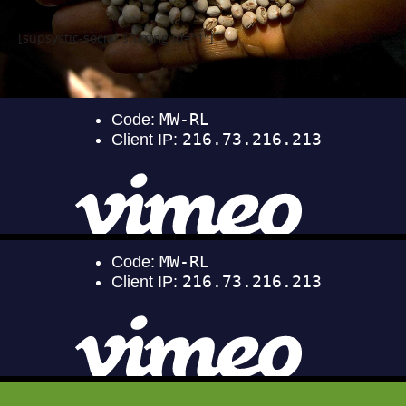
[supsystic-social-sharing id="1"]