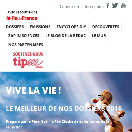
Connexion
|
Inscription
DOSSIERS
ÉMISSIONS
ENCYCLOPÉ-DIY
DÉCOUVERTES
ZAP’IN SCIENCES
LE BLOG DE LA RÉDAC
LE MUR
NOS PARTENAIRES
VIVE LA VIE !
LE MEILLEUR DE NOS DOSSIERS 2016
Préparé par le Père Noël, la Fée Clochette et les lutins de la
rédaction