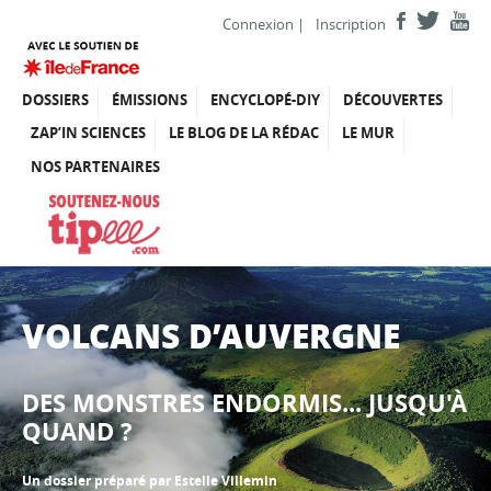
Connexion
|
Inscription
DOSSIERS
ÉMISSIONS
ENCYCLOPÉ-DIY
DÉCOUVERTES
ZAP’IN SCIENCES
LE BLOG DE LA RÉDAC
LE MUR
NOS PARTENAIRES
VOLCANS D’AUVERGNE
DES MONSTRES ENDORMIS... JUSQU'À
QUAND ?
Un dossier préparé par Estelle Villemin