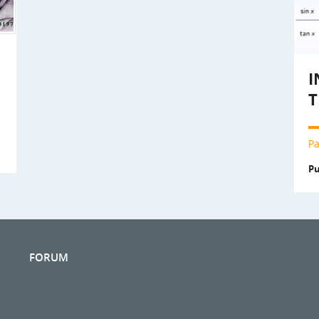
I
T
Pa
Pu
FORUM