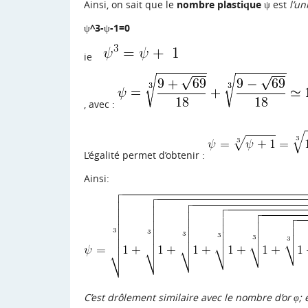
Ainsi, on sait que le
nombre plastique
ψ est
l’un
ψ^3-ψ-1=0
ie
, avec :
L’égalité permet d’obtenir :
Ainsi:
C’est drôlement similaire avec le nombre d’or φ; e