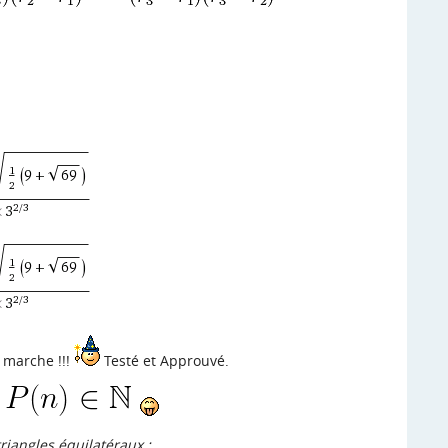
a marche !!!
Testé et Approuvé.
triangles équilatéraux :