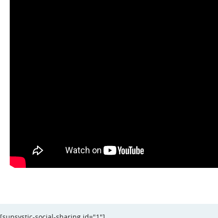
[supsystic-social-sharing id="1"]