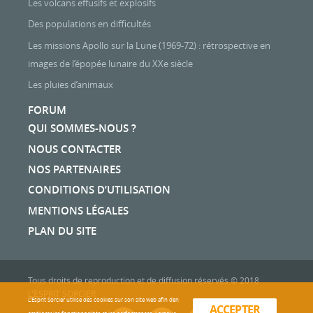
Les volcans effusifs et explosifs
Des populations en difficultés
Les missions Apollo sur la Lune (1969-72) : rétrospective en
images de l’épopée lunaire du XXe siècle
Les pluies d’animaux
FORUM
QUI SOMMES-NOUS ?
NOUS CONTACTER
NOS PARTENAIRES
CONDITIONS D’UTILISATION
MENTIONS LÉGALES
PLAN DU SITE
Tous droits de reproduction et de diffusion réservés © 2018
L'ESPRIT SORCIER
L'Esprit Sorcier utilise des cookies sur son site web afin d’en
ACCEPTER