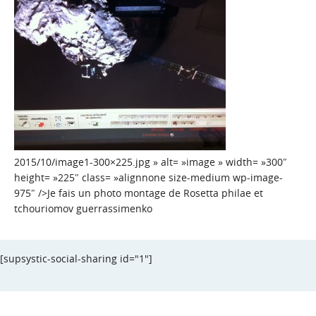
2015/10/image1-300×225.jpg » alt= »image » width= »300″
height= »225″ class= »alignnone size-medium wp-image-
975″ />Je fais un photo montage de Rosetta philae et
tchouriomov guerrassimenko
[supsystic-social-sharing id="1"]