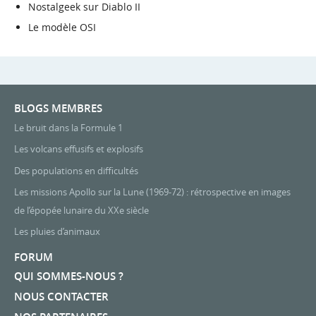
Nostalgeek sur Diablo II
Le modèle OSI
BLOGS MEMBRES
Le bruit dans la Formule 1
Les volcans effusifs et explosifs
Des populations en difficultés
Les missions Apollo sur la Lune (1969-72) : rétrospective en images
de l’épopée lunaire du XXe siècle
Les pluies d’animaux
FORUM
QUI SOMMES-NOUS ?
NOUS CONTACTER