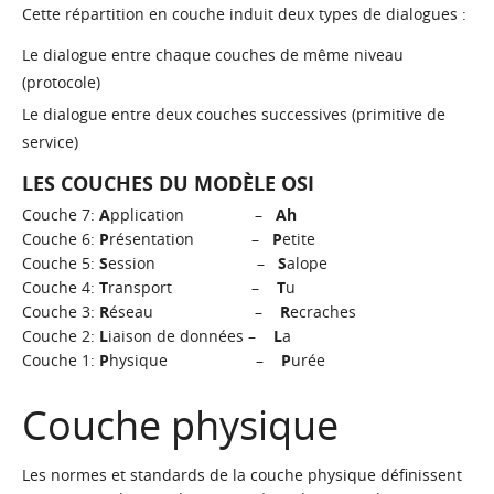
Cette répartition en couche induit deux types de dialogues :
Le dialogue entre chaque couches de même niveau
(protocole)
Le dialogue entre deux couches successives (primitive de
service)
LES COUCHES DU MODÈLE OSI
Couche 7:
A
pplication –
Ah
Couche 6:
P
résentation –
P
etite
Couche 5:
S
ession –
S
alope
Couche 4:
T
ransport –
T
u
Couche 3:
R
éseau –
R
ecraches
Couche 2:
L
iaison de données –
L
a
Couche 1:
P
hysique –
P
urée
Couche physique
Les normes et standards de la couche physique définissent