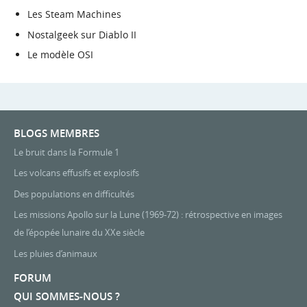
Les Steam Machines
Nostalgeek sur Diablo II
Le modèle OSI
BLOGS MEMBRES
Le bruit dans la Formule 1
Les volcans effusifs et explosifs
Des populations en difficultés
Les missions Apollo sur la Lune (1969-72) : rétrospective en images
de l’épopée lunaire du XXe siècle
Les pluies d’animaux
FORUM
QUI SOMMES-NOUS ?