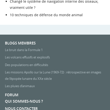
Changé le système de navigation interne des oiseaux,
vraiment utile ?
10 techniques de défense du monde animal
BLOGS MEMBRES
Le bruit dans la Formule 1
Les volcans effusifs et explosifs
Des populations en difficultés
Les missions Apollo sur la Lune (1969-72) : rétrospective en images
de l’épopée lunaire du XXe siècle
Les pluies d’animaux
FORUM
QUI SOMMES-NOUS ?
NOUS CONTACTER