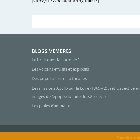
[supsystic-social-sharing id="1"]
BLOGS MEMBRES
Le bruit dans la Formule 1
Les volcans effusifs et explosifs
Des populations en difficultés
Les missions Apollo sur la Lune (1969-72) : rétrospective e
images de l’épopée lunaire du XXe siècle
Les pluies d’animaux
Tous droits d