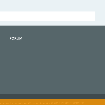
FORUM
n
e reproduction et de diffusion réservés © 2018 L'ESPRIT SORCIER