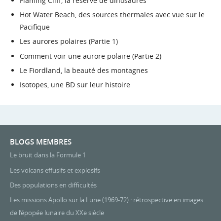
Flaming Cliff, la réserve de dinosaures
Hot Water Beach, des sources thermales avec vue sur le
Pacifique
Les aurores polaires (Partie 1)
Comment voir une aurore polaire (Partie 2)
Le Fiordland, la beauté des montagnes
Isotopes, une BD sur leur histoire
BLOGS MEMBRES
Le bruit dans la Formule 1
Les volcans effusifs et explosifs
Des populations en difficultés
Les missions Apollo sur la Lune (1969-72) : rétrospective en images
de l’épopée lunaire du XXe siècle