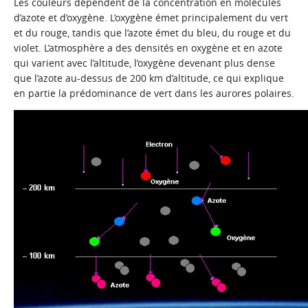
Les couleurs dépendent de la concentration en molécules
d’azote et d’oxygène. L’oxygène émet principalement du vert
et du rouge, tandis que l’azote émet du bleu, du rouge et du
violet. L’atmosphère a des densités en oxygène et en azote
qui varient avec l’altitude, l’oxygène devenant plus dense
que l’azote au-dessus de 200 km d’altitude, ce qui explique
en partie la prédominance de vert dans les aurores polaires.