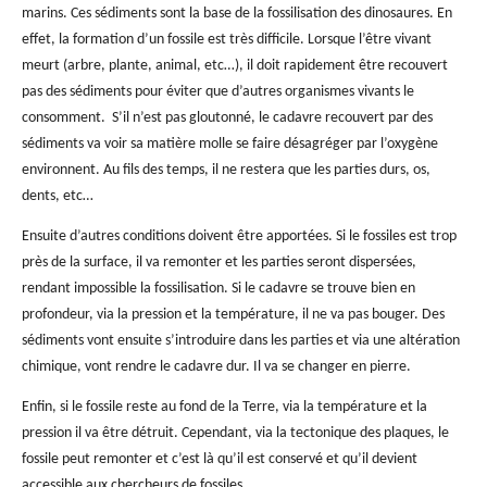
marins. Ces sédiments sont la base de la fossilisation des dinosaures. En
effet, la formation d’un fossile est très difficile. Lorsque l’être vivant
meurt (arbre, plante, animal, etc…), il doit rapidement être recouvert
pas des sédiments pour éviter que d’autres organismes vivants le
consomment. S’il n’est pas gloutonné, le cadavre recouvert par des
sédiments va voir sa matière molle se faire désagréger par l’oxygène
environnent. Au fils des temps, il ne restera que les parties durs, os,
dents, etc…
Ensuite d’autres conditions doivent être apportées. Si le fossiles est trop
près de la surface, il va remonter et les parties seront dispersées,
rendant impossible la fossilisation. Si le cadavre se trouve bien en
profondeur, via la pression et la température, il ne va pas bouger. Des
sédiments vont ensuite s’introduire dans les parties et via une altération
chimique, vont rendre le cadavre dur. Il va se changer en pierre.
Enfin, si le fossile reste au fond de la Terre, via la température et la
pression il va être détruit. Cependant, via la tectonique des plaques, le
fossile peut remonter et c’est là qu’il est conservé et qu’il devient
accessible aux chercheurs de fossiles.