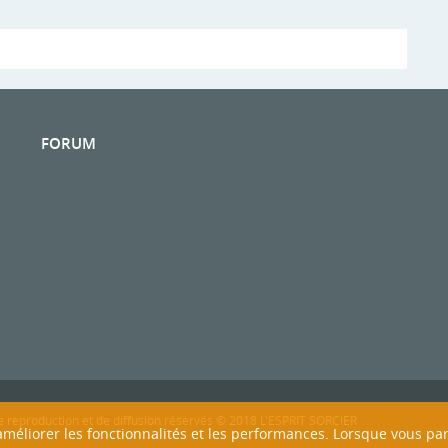
FORUM
n
e reproduction et de diffusion réservés © 2018 L'ESPRIT SORCIER
n améliorer les fonctionnalités et les performances. Lorsque vous pa