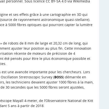
vail personnel. Sous licence CC BY-SA 4.0 via
Wikimedia
igine et ses effets grâce à une cartographie en 3D qui
 (source de rayonnement astronomique quasi-stellaire).
âce à 5000 fibres optiques qui pourront capter la lumière
 » de
robots
de 8 mm de large et 20,32 cm de long, qui
ment ajuster leur position au plus fin. Cette innovation
urisation récente de moteurs de précision de 4
nt été pensés pour être le plus économique possible et
ies.
s est une avancée importante pour les chercheurs. Lors
scillation Stretroscopic Survey (
BOSS
) démarrée en
s, les techniciens devaient ajuster 1000 fibres à la main,
s de 30 secondes que les 5000 fibres seront ajustées,
éscope Mayall 4-meter, de l’Observatoire National de Kitt
dant 5 ans à partir de 2018.