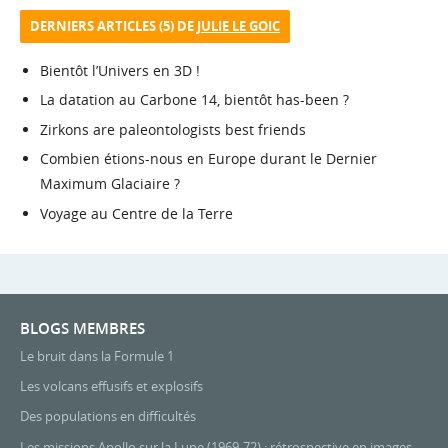
DERNIERS ARTICLES (5) DE
JULIE LE GOIC
Bientôt l’Univers en 3D !
La datation au Carbone 14, bientôt has-been ?
Zirkons are paleontologists best friends
Combien étions-nous en Europe durant le Dernier
Maximum Glaciaire ?
Voyage au Centre de la Terre
BLOGS MEMBRES
Le bruit dans la Formule 1
Les volcans effusifs et explosifs
Des populations en difficultés
Les missions Apollo sur la Lune (1969-72) : rétrospective en images