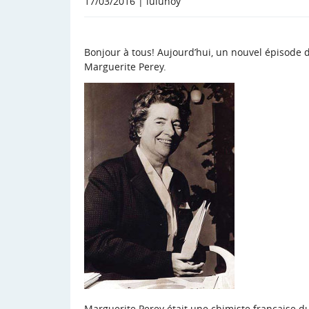
17/03/2016 | lulunoy
Bonjour à tous! Aujourd’hui, un nouvel épisode d
Marguerite Perey.
Marguerite Perey était une chimiste française du