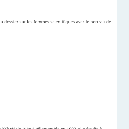
u dossier sur les femmes scientifiques avec le portrait de
 XXè siècle. Née à Villemomble en 1909, elle étudie à