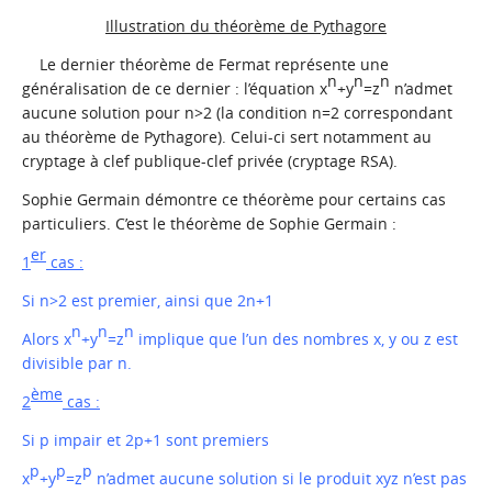
Illustration du théorème de Pythagore
Le dernier théorème de Fermat représente une
n
n
n
généralisation de ce dernier : l’équation x
+y
=z
n’admet
aucune solution pour n>2 (la condition n=2 correspondant
au théorème de Pythagore). Celui-ci sert notamment au
cryptage à clef publique-clef privée (cryptage RSA).
Sophie Germain démontre ce théorème pour certains cas
particuliers. C’est le théorème de Sophie Germain :
er
1
cas :
Si n>2 est premier, ainsi que 2n+1
n
n
n
Alors x
+y
=z
implique que l’un des nombres x, y ou z est
divisible par n.
ème
2
cas :
Si p impair et 2p+1 sont premiers
p
p
p
x
+y
=z
n’admet aucune solution si le produit xyz n’est pas