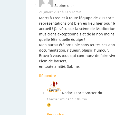
Sabine
dit :
21 janvier 2017 à 23 h 12 min
Merci à Fred et à toute l’équipe de « L’Esprit
représentations ont bien eu lieu hier pour l
accueil ! J’ai vécu sur la scène de l’Audit
musiciens exceptionnels et de la non moins
quelle fête, quelle équipe !
Rien aurait été possible sans toutes ces anné
documentation, rigueur, plaisir, humour.
Bravo à vous tous qui continuez de faire vivr
Plein de baisers,
en toute amitié, Sabine.
Répondre
Redac Esprit Sorcier
dit :
1 février 2017 à 11 h 08 min
Répondre