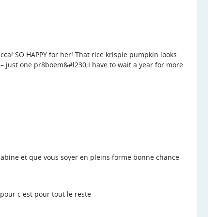
ecca! SO HAPPY for her! That rice krispie pumpkin looks
– just one pr8boem&#l230;I have to wait a year for more
 sabine et que vous soyer en pleins forme bonne chance
 pour c est pour tout le reste