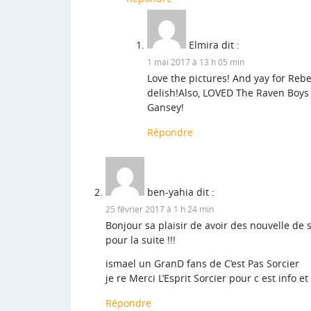
Elmira
dit :
1 mai 2017 à 13 h 05 min
Love the pictures! And yay for Reb
delish!Also, LOVED The Raven Boys 
Gansey!
Répondre
ben-yahia
dit :
25 février 2017 à 1 h 24 min
Bonjour sa plaisir de avoir des nouvelle de
pour la suite !!!
ismael un GranD fans de C’est Pas Sorcier
je re Merci L’Esprit Sorcier pour c est info et
Répondre