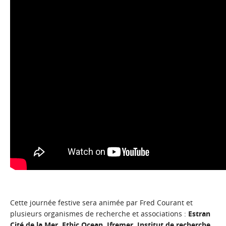
Cette journée festive sera animée par Fred Courant et
plusieurs organismes de recherche et associations :
Estran
Cité de la Mer
,
Ethic Ocean
,
Ifremer
,
Institut de recherche