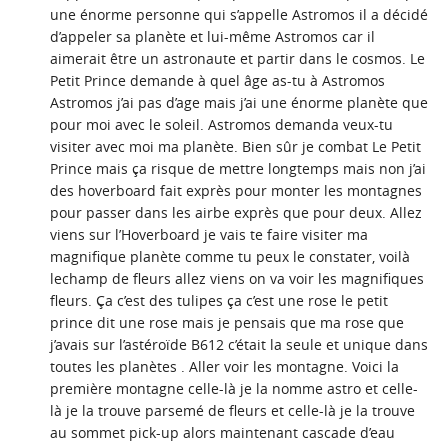
une énorme personne qui s’appelle Astromos il a décidé
d’appeler sa planète et lui-même Astromos car il
aimerait être un astronaute et partir dans le cosmos. Le
Petit Prince demande à quel âge as-tu à Astromos
Astromos j’ai pas d’age mais j’ai une énorme planète que
pour moi avec le soleil. Astromos demanda veux-tu
visiter avec moi ma planète. Bien sûr je combat Le Petit
Prince mais ça risque de mettre longtemps mais non j’ai
des hoverboard fait exprès pour monter les montagnes
pour passer dans les airbe exprès que pour deux. Allez
viens sur l’Hoverboard je vais te faire visiter ma
magnifique planète comme tu peux le constater, voilà
lechamp de fleurs allez viens on va voir les magnifiques
fleurs. Ça c’est des tulipes ça c’est une rose le petit
prince dit une rose mais je pensais que ma rose que
j’avais sur l’astéroïde B612 c’était la seule et unique dans
toutes les planètes . Aller voir les montagne. Voici la
première montagne celle-là je la nomme astro et celle-
là je la trouve parsemé de fleurs et celle-là je la trouve
au sommet pick-up alors maintenant cascade d’eau