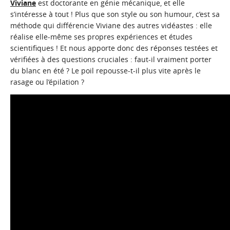
Viviane
est doctorante en génie mécanique, et elle
s’intéresse à tout ! Plus que son style ou son humour, c’est sa
méthode qui différencie Viviane des autres vidéastes : elle
réalise elle-même ses propres expériences et études
scientifiques ! Et nous apporte donc des réponses testées et
vérifiées à des questions cruciales : faut-il vraiment porter
du blanc en été ? Le poil repousse-t-il plus vite après le
rasage ou l’épilation ?