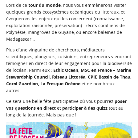
Lors de ce
tour du monde
, nous vous emmènerons visiter
quelques grands écosystèmes océaniques ou littoraux, et
évoquerons les enjeux qui les concernent (connaissance,
exploitation raisonnée, préservation) : récifs coralliens de
Polynésie, mangroves de Guyane, ou encore baleines de
Madagascar…
Plus d’une vingtaine de chercheurs, médiateurs
scientifiques, plongeurs, cuisiniers, entrepreneurs viendront
témoigner en direct de leur engagement pour la biodiversité
de l’océan. Parmi eux :
Ethic Ocean
,
MSC en France – Marine
Stewardship Council
,
Réseau Littoréa
,
CPIE Bassin de Thau
,
Coral Guardian
,
La Fresque Océane
et de nombreux
autres…
Ce sera une belle fête participative où vous pourrez
poser
vos questions en direct
et
participer à des quizz
tout au
long de la journée. Mais pas que !