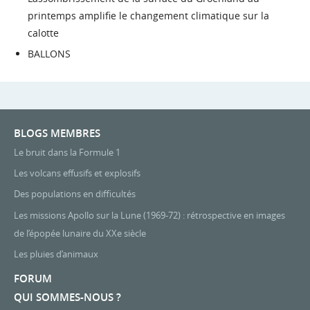
printemps amplifie le changement climatique sur la
calotte
BALLONS
BLOGS MEMBRES
Le bruit dans la Formule 1
Les volcans effusifs et explosifs
Des populations en difficultés
Les missions Apollo sur la Lune (1969-72) : rétrospective en images
de l’épopée lunaire du XXe siècle
Les pluies d’animaux
FORUM
QUI SOMMES-NOUS ?