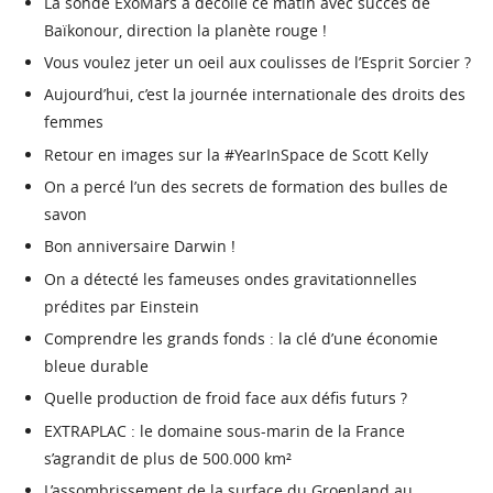
La sonde ExoMars a décollé ce matin avec succès de
Baïkonour, direction la planète rouge !
Vous voulez jeter un oeil aux coulisses de l’Esprit Sorcier ?
Aujourd’hui, c’est la journée internationale des droits des
femmes
Retour en images sur la #YearInSpace de Scott Kelly
On a percé l’un des secrets de formation des bulles de
savon
Bon anniversaire Darwin !
On a détecté les fameuses ondes gravitationnelles
prédites par Einstein
Comprendre les grands fonds : la clé d’une économie
bleue durable
Quelle production de froid face aux défis futurs ?
EXTRAPLAC : le domaine sous-marin de la France
s’agrandit de plus de 500.000 km²
L’assombrissement de la surface du Groenland au