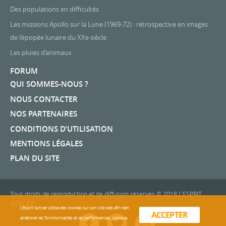
Des populations en difficultés
Les missions Apollo sur la Lune (1969-72) : rétrospective en images
de l’épopée lunaire du XXe siècle
Les pluies d’animaux
FORUM
QUI SOMMES-NOUS ?
NOUS CONTACTER
NOS PARTENAIRES
CONDITIONS D’UTILISATION
MENTIONS LÉGALES
PLAN DU SITE
Tous droits de reproduction et de diffusion réservés © 2018 L'ESPRIT
SORCIER
L'Esprit Sorcier utilise des cookies sur son site web afin d’en
ACCEPTER
améliorer les fonctionnalités et les performances. Lorsque