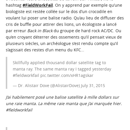
hashtag
#FieldWorkFail
. On y apprend par exemple qu’une
biologiste est restée collée sur le dos d’un crocodile en
voulant lui poser une balise radio. Qu’au lieu de diffuser des
cris de buffle pour attirer des lions, un écologiste a lancé
par erreur
Back in Black
du groupe de hard rock AC/DC. Ou
qu’en croyant déterrer des ossements qu’il pensait vieux de
plusieurs siècles, un archéologue s’est rendu compte qu’il
s’agissait des restes d’un menu du KFC…
Skillfully applied thousand dollar satellite tag to
manta ray. The same manta ray I tagged yesterday
#fieldworkfail
pic.twitter.com/xHR1agskar
— Dr. Alistair Dove (@AlistairDove)
July 31, 2015
J’ai habilement posé une balise satellite à mille dollars sur
une raie manta. La même raie manta que j’ai marquée hier.
#fieldworkfail