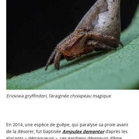
Eriovixia gryffindori, l’araignée choixpeau magique
En 2014, une espèce de guêpe, qui paralyse sa proie avant
de la dévorer, fut baptisée
Ampulex dementor
d’après les
glaçants « détraqueurs », ces gardiens dévoreurs d’âme