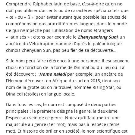
Comprendre l’alphabet latin de base, c’est-à-dire qu’on ne
doit pas utiliser d’accents ou de caractères spéciaux tels que
« œ » ou « ß », pour éviter autant que possible les soucis de
compréhension dus aux différentes langues dans le monde.
Ce qui n’empêche pas l’utilisation de noms étrangers
« latinisés » : citons par exemple le
Zhenyuanlong Suni
, un
ancêtre du Vélociraptor, nommé d’après le paléontologue
chinois Zhenyuan Sun, pas peu fier de sa découverte…
Si le nom peut faire référence à une personne, il est souvent
choisi en fonction de la forme de l’animal ou du lieu où il a
été découvert : l’
Homo naledi
par exemple, un ancêtre de
l’Homme découvert en Afrique du sud en 2015, tient son
nom de la grotte où on l’a trouvé, nommée Rising Star, ou
Dinaledi (étoiles) en langue locale.
Dans tous les cas, le nom est composé de deux parties
principales : la première désigne le genre, la deuxième
l’espèce au sein de ce genre. Notez qu’il faut mettre une
majuscule au genre (1er mot), mais pas à l’espèce (2ème
mot). Et histoire de briller en société, le nom scientifique est