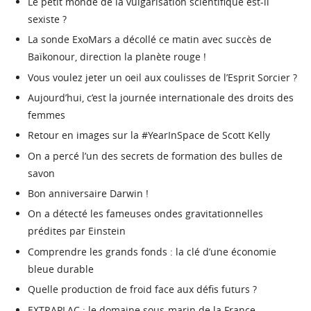
Le petit monde de la vulgarisation scientifique est-il
sexiste ?
La sonde ExoMars a décollé ce matin avec succès de
Baïkonour, direction la planète rouge !
Vous voulez jeter un oeil aux coulisses de l’Esprit Sorcier ?
Aujourd’hui, c’est la journée internationale des droits des
femmes
Retour en images sur la #YearInSpace de Scott Kelly
On a percé l’un des secrets de formation des bulles de
savon
Bon anniversaire Darwin !
On a détecté les fameuses ondes gravitationnelles
prédites par Einstein
Comprendre les grands fonds : la clé d’une économie
bleue durable
Quelle production de froid face aux défis futurs ?
EXTRAPLAC : le domaine sous-marin de la France