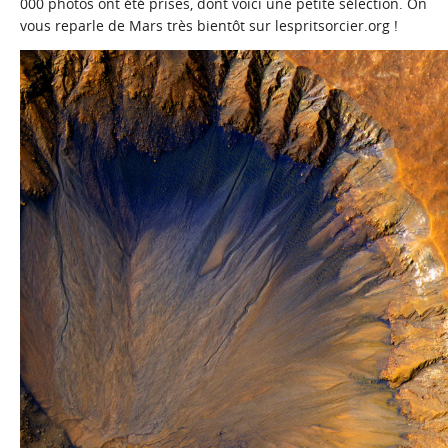
000 photos ont été prises, dont voici une petite sélection. On
vous reparle de Mars très bientôt sur
lespritsorcier.org
!