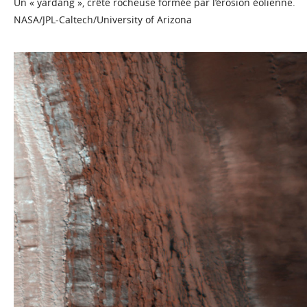
Un « yardang », crête rocheuse formée par l’érosion éolienne.
NASA/JPL-Caltech/University of Arizona