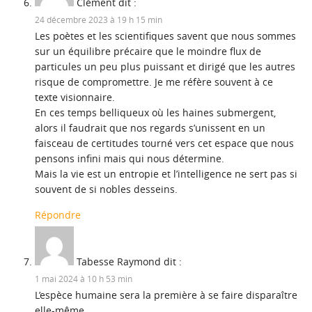
Clément
dit :
24 décembre 2023 à 19 h 15 min
Les poètes et les scientifiques savent que nous sommes
sur un équilibre précaire que le moindre flux de
particules un peu plus puissant et dirigé que les autres
risque de compromettre. Je me réfère souvent à ce
texte visionnaire.
En ces temps belliqueux où les haines submergent,
alors il faudrait que nos regards s’unissent en un
faisceau de certitudes tourné vers cet espace que nous
pensons infini mais qui nous détermine.
Mais la vie est un entropie et l’intelligence ne sert pas si
souvent de si nobles desseins.
Répondre
Tabesse Raymond
dit :
1 mai 2024 à 10 h 53 min
L’espèce humaine sera la première à se faire disparaître
elle-même….