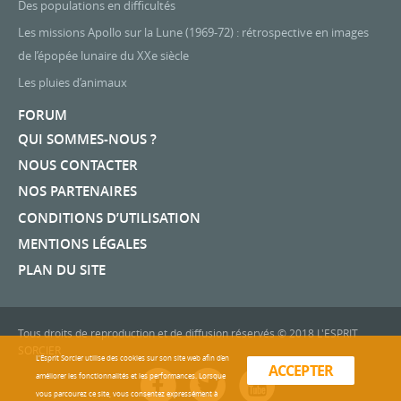
Des populations en difficultés
Les missions Apollo sur la Lune (1969-72) : rétrospective en images
de l’épopée lunaire du XXe siècle
Les pluies d’animaux
FORUM
QUI SOMMES-NOUS ?
NOUS CONTACTER
NOS PARTENAIRES
CONDITIONS D’UTILISATION
MENTIONS LÉGALES
PLAN DU SITE
Tous droits de reproduction et de diffusion réservés © 2018 L'ESPRIT
SORCIER
L'Esprit Sorcier utilise des cookies sur son site web afin d’en
ACCEPTER
améliorer les fonctionnalités et les performances. Lorsque
vous parcourez ce site, vous consentez expressément à