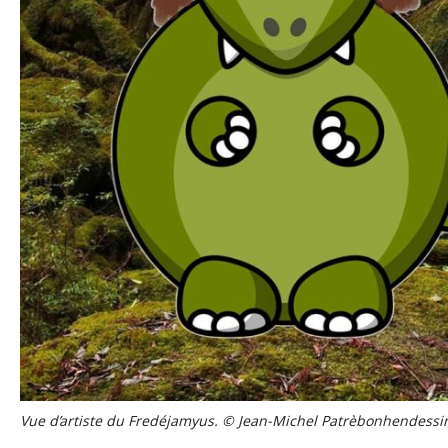
Vue d’artiste du Fredéjamyus. © Jean-Michel Patrèbonhendessi