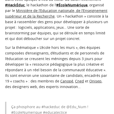
#HackÉduc
, le hackathon de l’
#ÉcoleNumérique
, organisé
par le
Ministère de l’Education nationale, de l’Enseignement
supérieur et de la Recherche
. Un « hackathon » consiste à la
base à rassembler des gens pour développer à plusieurs un
projet : logiciels, applications, jeux… Une sorte de
brainstorming par équipes, qui se déroule en temps limité
et qui doit déboucher sur un projet concret.
Sur la thématique « L’école hors les murs », des équipes
composées d’enseignants, d’étudiants et de personnels de
l’éducation se creusent les méninges depuis 3 jours pour
développer la « ressource pédagogique la plus créative et
répondant à un réel besoin de la communauté éducative ».
Ils sont environ une soixantaine de candidats, encadrés par
19 « coachs » : des membres de
Canopé
,
Cned
et
Onisep
,
des designers web, des experts innovation…
Ça phosphore au
#hackeduc
de
@Edu_Num
!
#EcoleNumerique
#educatectice