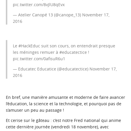
pic.twitter.com/8vJlU8qEvx
— Atelier Canopé 13 (@canope_13)
November 17,
2016
Le
#HackEduc
suit son cours, on entendrait presque
les méninges remuer à
#educatectice
!
pic.twitter.com/0afisuR6u1
— Educatec Educatice (@educatectice)
November 17,
2016
En bref, une manière amusante et moderne de faire avancer
l’éducation, la science et la technologie, et pourquoi pas de
s’amuser un peu au passage !
Et cerise sur le gâteau : c’est notre Fred national qui anime
cette dernière journée (vendredi 18 novembre), avec