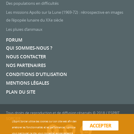
Des populations en difficultés
Les missions Apollo sur la Lune (1969-72) : rétrospective en images
de l’épopée lunaire du XXe siècle
Les pluies d’animaux
FORUM
QUI SOMMES-NOUS ?
NOUS CONTACTER
NOS PARTENAIRES
CONDITIONS D’UTILISATION
MENTIONS LÉGALES
PLAN DU SITE
Tous droits de reproduction et de diffusion réservés © 2018 L'ESPRIT
SORCIER
L'Esprit Sorcier utilise des cookies sur son site web afin d’en
ACCEPTER
améliorer les fonctionnalités et les performances. Lorsque
vous parcourez ce site, vous consentez expressément à